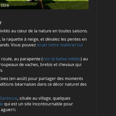
titre
er
ivités au cœur de la nature en toutes saisons.
 la raquette à neige, et dévalez les pentes en
 grands. Vous pouvez
louer votre matériel sur
e route, au parapente (
voir la balise météo
) au
troupeaux de vaches, brebis et chevaux qui
s.
Estives (en août) pour partager des moments
aditions béarnaises dans ce décor naturel des
-Barétous
, située au village, quelques
le
qui est un site incontournable pour
 aguerri.